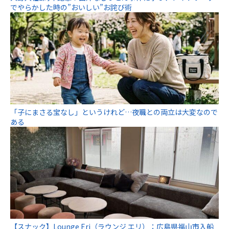
でやらかした時の”おいしい”お詫び術
「子にまさる宝なし」というけれど…夜職との両立は大変なので
ある
【スナック】Lounge Eri（ラウンジ エリ）：広島県福山市入船