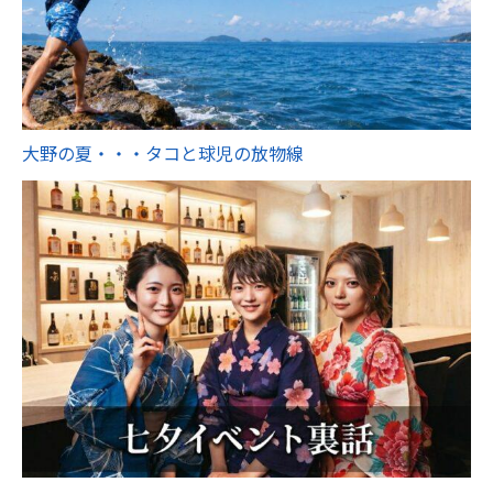
大野の夏・・・タコと球児の放物線