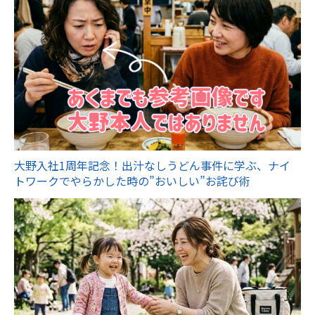
大野入社1周年記念！出汁なしうどん事件に学ぶ、ナイ
トワークでやらかした時の”おいしい”お詫び術