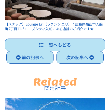
【スナック】Lounge Eri（ラウンジ エリ）：広島県福山市入船
町2丁目11-5 ローズシティ入船にある店舗のご紹介です★
一覧へもどる
前の記事へ
次の記事へ
Related
関連記事