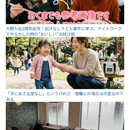
大野入社1周年記念！出汁なしうどん事件に学ぶ、ナイトワーク
でやらかした時の”おいしい”お詫び術
「子にまさる宝なし」というけれど…夜職との両立は大変なので
ある