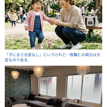
「子にまさる宝なし」というけれど…夜職との両立は大
変なのである