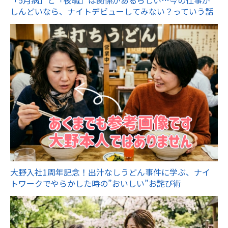
「5月病」と「夜職」は関係があるらしい…今の仕事が
しんどいなら、ナイトデビューしてみない？っていう話
大野入社1周年記念！出汁なしうどん事件に学ぶ、ナイ
トワークでやらかした時の”おいしい”お詫び術