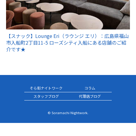
【スナック】Lounge Eri（ラウンジ エリ）：広島県福山
市入船町2丁目11-5 ローズシティ入船にある店舗のご紹
介です★
そら街ナイトワーク
コラム
スタッフブログ
代理店ブログ
© Soramachi Nightwork.