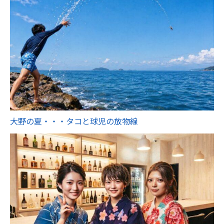
大野の夏・・・タコと球児の放物線