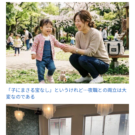
「子にまさる宝なし」というけれど…夜職との両立は大
変なのである