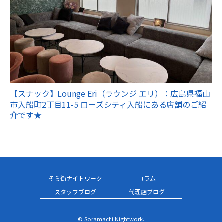
【スナック】Lounge Eri（ラウンジ エリ）：広島県福山
市入船町2丁目11-5 ローズシティ入船にある店舗のご紹
介です★
そら街ナイトワーク
コラム
スタッフブログ
代理店ブログ
© Soramachi Nightwork.