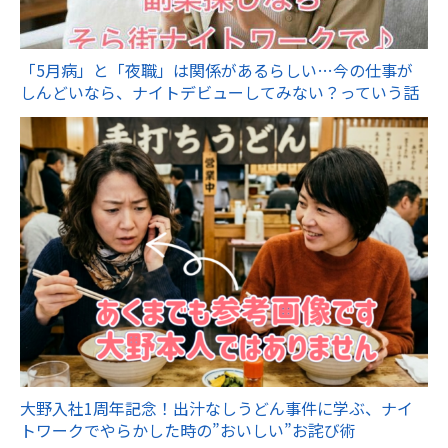
「5月病」と「夜職」は関係があるらしい…今の仕事が
しんどいなら、ナイトデビューしてみない？っていう話
大野入社1周年記念！出汁なしうどん事件に学ぶ、ナイ
トワークでやらかした時の”おいしい”お詫び術