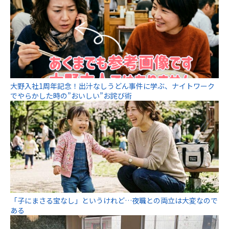
大野入社1周年記念！出汁なしうどん事件に学ぶ、ナイトワーク
でやらかした時の”おいしい”お詫び術
「子にまさる宝なし」というけれど…夜職との両立は大変なので
ある