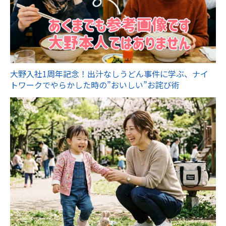
大野入社1周年記念！出汁なしうどん事件に学ぶ、ナイ
トワークでやらかした時の”おいしい”お詫び術