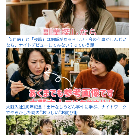
「5月病」と「夜職」は関係があるらしい…今の仕事がしんどい
なら、ナイトデビューしてみない？っていう話
大野入社1周年記念！出汁なしうどん事件に学ぶ、ナイトワーク
でやらかした時の”おいしい”お詫び術