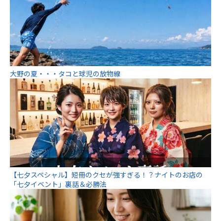
大野の夏・・・タコと球児の放物線
【七夕スペシャル】短冊のクセが強すぎる！？ナイトのお店の
「七夕イベント」裏話＆必勝法