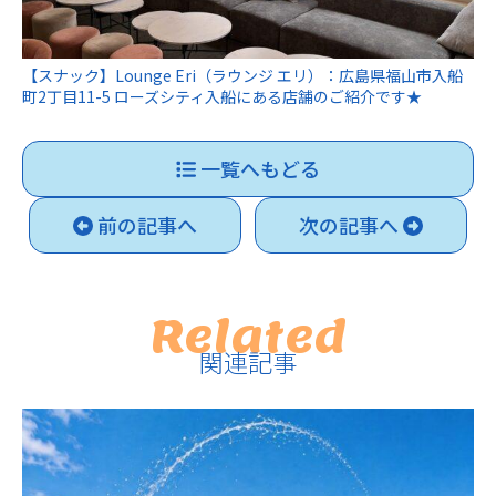
【スナック】Lounge Eri（ラウンジ エリ）：広島県福山市入船
町2丁目11-5 ローズシティ入船にある店舗のご紹介です★
一覧へもどる
前の記事へ
次の記事へ
Related
関連記事