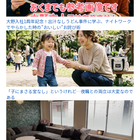
大野入社1周年記念！出汁なしうどん事件に学ぶ、ナイトワーク
でやらかした時の”おいしい”お詫び術
「子にまさる宝なし」というけれど…夜職との両立は大変なので
ある