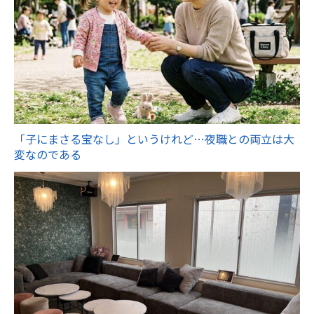
「子にまさる宝なし」というけれど…夜職との両立は大
変なのである