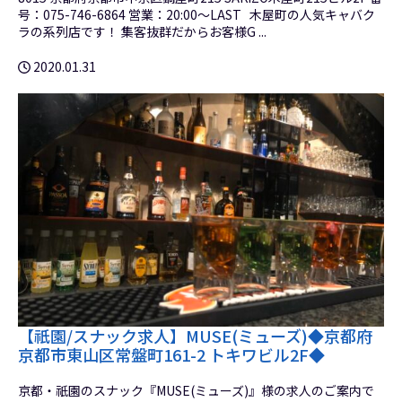
号：075-746-6864 営業：20:00～LAST 木屋町の人気キャバク
ラの系列店です！ 集客抜群だからお客様G ...
2020.01.31
【祇園/スナック求人】MUSE(ミューズ)◆京都府
京都市東山区常盤町161-2 トキワビル2F◆
京都・祇園のスナック『MUSE(ミューズ)』様の求人のご案内で