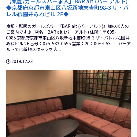
【祇園/ガールズバー求人】BAR alt (バー アルト)
◆京都府京都市東山区八坂新地末吉町98-3 ザ・バ
レル祇園井みねビル 2F◆
京都・祇園のガールズバー『BAR alt (バー アルト)』様の求人の
ご案内です♪ 店名：BAR alt (バー アルト) 住所：〒605-
0085 京都府京都市東山区八坂新地末吉町98-3 ザ・バレル祇園井
みねビル 2F 番号：075-533-0555 営業：20：00～LAST バーア
ルトでは新規スタッフを大 ...
2019.12.23