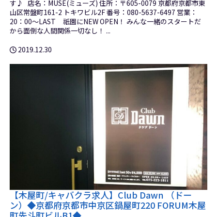
す♪ 店名：MUSE(ミューズ) 住所：〒605-0079 京都府京都市東
山区常盤町161-2 トキワビル2F 番号：080-5637-6497 営業：
20：00～LAST 祇園にNEW OPEN！ みんな一緒のスタートだ
から面倒な人間関係一切なし！ ...
2019.12.30
【木屋町/キャバクラ求人】Club Dawn （ドー
ン）◆京都府京都市中京区鍋屋町220 FORUM木屋
町先斗町ビルB1◆