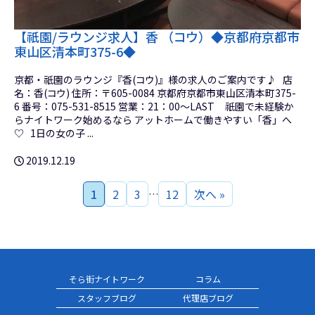
【祇園/ラウンジ求人】香 （コウ）◆京都府京都市
東山区清本町375-6◆
京都・祇園のラウンジ『香(コウ)』様の求人のご案内です♪ 店
名：香(コウ) 住所：〒605-0084 京都府京都市東山区清本町375-
6 番号：075-531-8515 営業：21：00～LAST 祇園で未経験か
らナイトワーク始めるなら アットホームで働きやすい「香」へ
♡ 1日の女の子 ...
2019.12.19
1
2
3
12
次へ »
…
そら街ナイトワーク
コラム
スタッフブログ
代理店ブログ