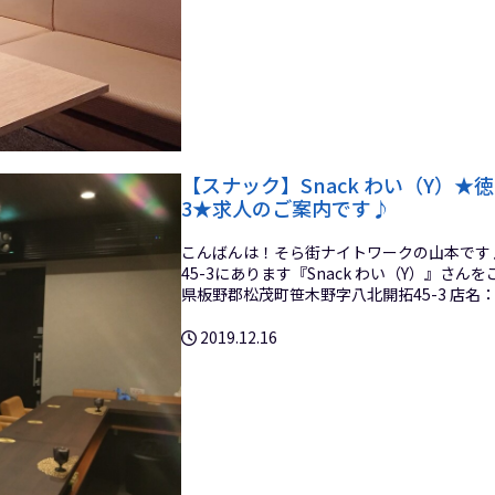
【スナック】Snack わい（Y）★
3★求人のご案内です♪
こんばんは！そら街ナイトワークの山本です
45-3にあります『Snack わい（Y）』さんを
県板野郡松茂町笹木野字八北開拓45-3 店名：【スナ
2019.12.16