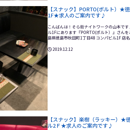
【スナック】PORTO(ポルト）★
1F★求人のご案内です♪
こんばんは！そら街ナイトワークの山本です♪
ル1Fにあります『PORTO(ポルト）』さんをご
島県徳島市秋田町1丁目48 コンパビル1F 店名：
2019.12.12
【スナック】楽樹（ラッキー）★徳島
ル2Ｆ★求人のご案内です♪