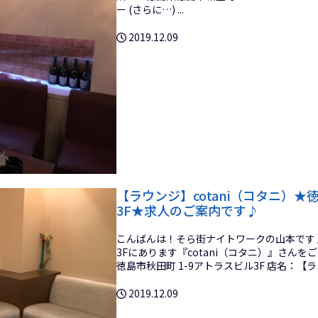
ー (さらに…) ...
2019.12.09
【ラウンジ】cotani（コタニ）★
3F★求人のご案内です♪
こんばんは！そら街ナイトワークの山本です♪
3Fにあります『cotani（コタニ）』さんをご
徳島市秋田町 1-9アトラスビル3F 店名：【ラウン
2019.12.09