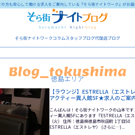
ての方も安心して働ける求人をご案内している『そら街ナイトワーク』がお届
そら街ナイトワーク
コラム
スタッフブログ
代理店ブログ
Blog_tokushima
徳島エリア
【ラウンジ】ESTRELLA（エス
アクティー異人館5F★求人のご案
こんばんは！そら街ナイトワークの山本です♪
ィー異人館5Fにあります『ESTRELLA（エ
（火） 住所：徳島県徳島市秋田町 1丁目50
ESTRELLA（エストレヤ） (さらに…) ...