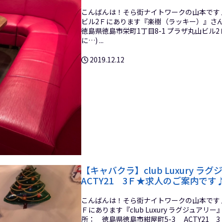
こんばんは！そら街ナイトワークの山本です♪
ビル2Ｆにあります『楽樹（ラッキー）』さんを
徳島県徳島市栄町1丁目8-1 プラザ丸山ビル
に…) ...
2019.12.12
【キャバクラ】club Luxury 
ACTY21 3Ｆ★求人のご案内です
こんばんは！そら街ナイトワークの山本です♪ 
Ｆにあります『club Luxury ラグジュアリ
所： 徳島県徳島市紺屋町5-3 ACTY21 3Ｆ