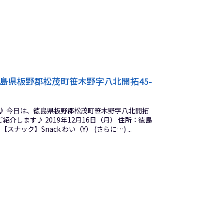
徳島県板野郡松茂町笹木野字八北開拓45-
♪ 今日は、徳島県板野郡松茂町笹木野字八北開拓
ご紹介します♪ 2019年12月16日（月） 住所：徳島
ック】Snack わい（Y） (さらに…) ...