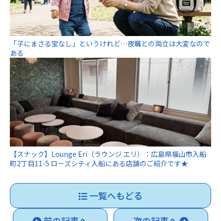
「子にまさる宝なし」というけれど…夜職との両立は大変なので
ある
【スナック】Lounge Eri（ラウンジ エリ）：広島県福山市入船
町2丁目11-5 ローズシティ入船にある店舗のご紹介です★
一覧へもどる
前の記事へ
次の記事へ