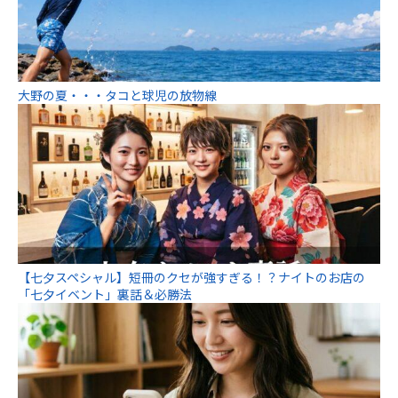
大野の夏・・・タコと球児の放物線
【七夕スペシャル】短冊のクセが強すぎる！？ナイトのお店の
「七夕イベント」裏話＆必勝法