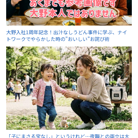
大野入社1周年記念！出汁なしうどん事件に学ぶ、ナイ
トワークでやらかした時の”おいしい”お詫び術
「子にまさる宝なし」というけれど…夜職との両立は大