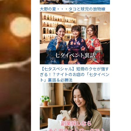
大野の夏・・・タコと球児の放物線
【七夕スペシャル】短冊のクセが強す
ぎる！？ナイトのお店の「七夕イベン
ト」裏話＆必勝法