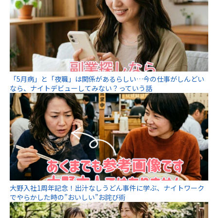
「5月病」と「夜職」は関係があるらしい…今の仕事がしんどい
なら、ナイトデビューしてみない？っていう話
大野入社1周年記念！出汁なしうどん事件に学ぶ、ナイトワーク
でやらかした時の”おいしい”お詫び術