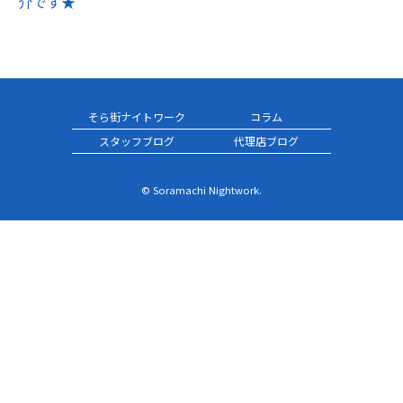
介です★
そら街ナイトワーク
コラム
スタッフブログ
代理店ブログ
© Soramachi Nightwork.