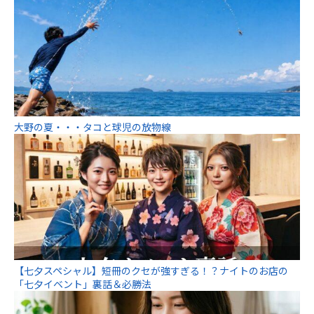
大野の夏・・・タコと球児の放物線
【七夕スペシャル】短冊のクセが強すぎる！？ナイトのお店の
「七夕イベント」裏話＆必勝法