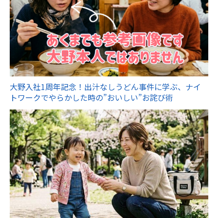
大野入社1周年記念！出汁なしうどん事件に学ぶ、ナイ
トワークでやらかした時の”おいしい”お詫び術