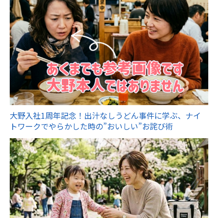
大野入社1周年記念！出汁なしうどん事件に学ぶ、ナイ
トワークでやらかした時の”おいしい”お詫び術