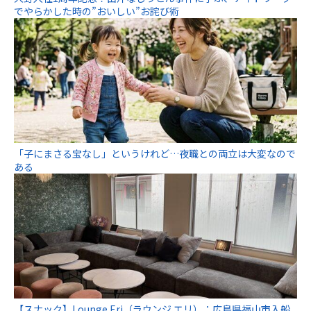
でやらかした時の”おいしい”お詫び術
「子にまさる宝なし」というけれど…夜職との両立は大変なので
ある
【スナック】Lounge Eri（ラウンジ エリ）：広島県福山市入船