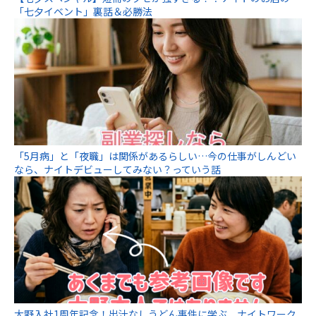
「七夕イベント」裏話＆必勝法
「5月病」と「夜職」は関係があるらしい…今の仕事がしんどい
なら、ナイトデビューしてみない？っていう話
大野入社1周年記念！出汁なしうどん事件に学ぶ、ナイトワーク