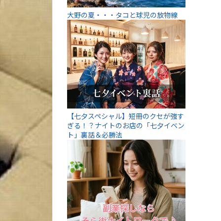
大野の夏・・・タコと球児の放物線
【七夕スペシャル】短冊のクセが強す
ぎる！？ナイトのお店の「七夕イベン
ト」裏話＆必勝法