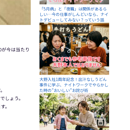
「5月病」と「夜職」は関係があるら
しい…今の仕事がしんどいなら、ナイ
トデビューしてみない？っていう話
のが今は当たり
大野入社1周年記念！出汁なしうどん
事件に学ぶ、ナイトワークでやらかし
す。
た時の”おいしい”お詫び術
とでしょう。
ます。