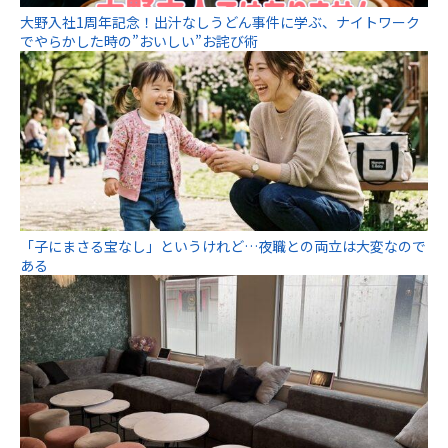
大野入社1周年記念！出汁なしうどん事件に学ぶ、ナイトワーク
でやらかした時の”おいしい”お詫び術
「子にまさる宝なし」というけれど…夜職との両立は大変なので
ある