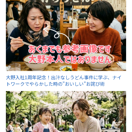
大野入社1周年記念！出汁なしうどん事件に学ぶ、ナイ
トワークでやらかした時の”おいしい”お詫び術