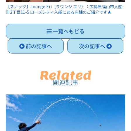
【スナック】Lounge Eri（ラウンジ エリ）：広島県福山市入船
町2丁目11-5 ローズシティ入船にある店舗のご紹介です★
一覧へもどる
前の記事へ
次の記事へ
Related
関連記事