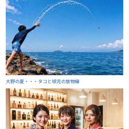
大野の夏・・・タコと球児の放物線