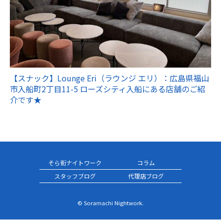
【スナック】Lounge Eri（ラウンジ エリ）：広島県福山
市入船町2丁目11-5 ローズシティ入船にある店舗のご紹
介です★
そら街ナイトワーク
コラム
スタッフブログ
代理店ブログ
© Soramachi Nightwork.