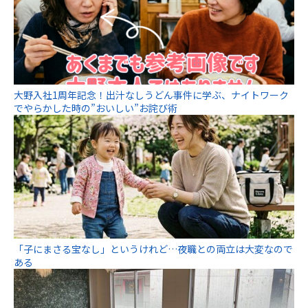
大野入社1周年記念！出汁なしうどん事件に学ぶ、ナイトワーク
でやらかした時の”おいしい”お詫び術
「子にまさる宝なし」というけれど…夜職との両立は大変なので
ある