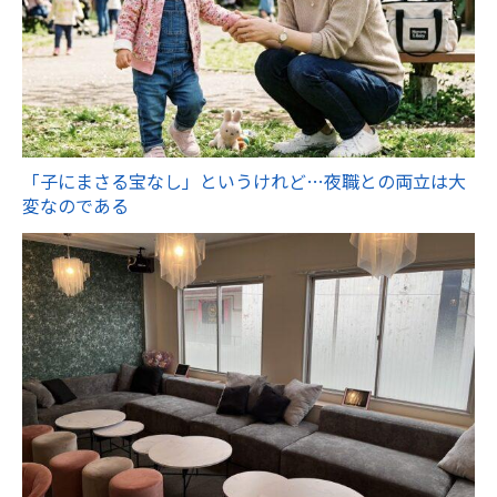
「子にまさる宝なし」というけれど…夜職との両立は大
変なのである