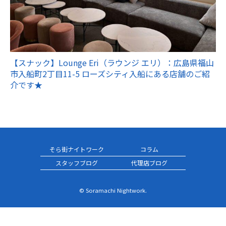
【スナック】Lounge Eri（ラウンジ エリ）：広島県福山
市入船町2丁目11-5 ローズシティ入船にある店舗のご紹
介です★
そら街ナイトワーク
コラム
スタッフブログ
代理店ブログ
© Soramachi Nightwork.