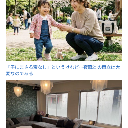
「子にまさる宝なし」というけれど…夜職との両立は大
変なのである