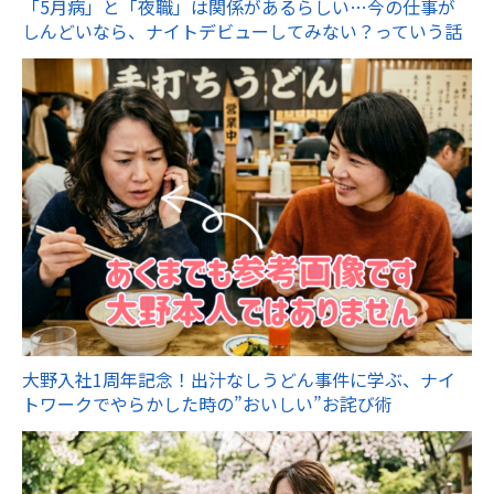
「5月病」と「夜職」は関係があるらしい…今の仕事が
しんどいなら、ナイトデビューしてみない？っていう話
大野入社1周年記念！出汁なしうどん事件に学ぶ、ナイ
トワークでやらかした時の”おいしい”お詫び術