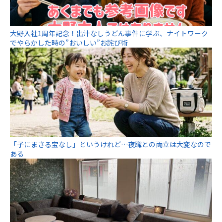
大野入社1周年記念！出汁なしうどん事件に学ぶ、ナイトワーク
でやらかした時の”おいしい”お詫び術
「子にまさる宝なし」というけれど…夜職との両立は大変なので
ある