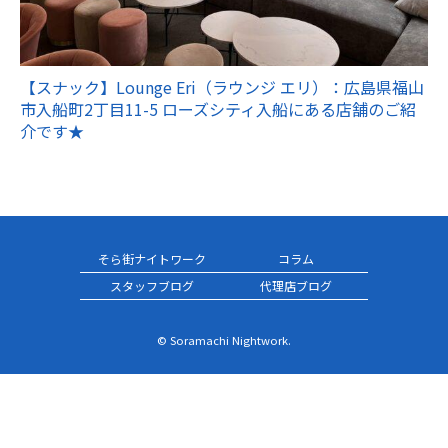
【スナック】Lounge Eri（ラウンジ エリ）：広島県福山
市入船町2丁目11-5 ローズシティ入船にある店舗のご紹
介です★
そら街ナイトワーク
コラム
スタッフブログ
代理店ブログ
© Soramachi Nightwork.