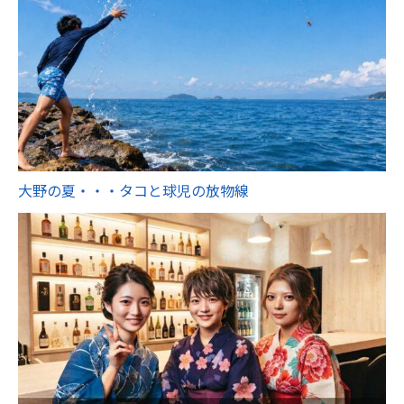
大野の夏・・・タコと球児の放物線