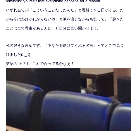
reminding yourself that e
verything happens for a reason.
いずれ全てが「こういうことだったんだ」と理解できる日がくる。だ
から今はわけがわからないや、と涙を流しながらも笑って、「起きた
ことは全て理由があるんだ」と自分に言い聞かせよう。
私の好きな言葉です。「あなたを助けてくれる名言」ってとこで見つ
けました(>_<)
英語のつづり、これで合ってるかなあ？