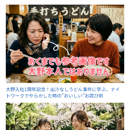
大野入社1周年記念！出汁なしうどん事件に学ぶ、ナイ
トワークでやらかした時の”おいしい”お詫び術