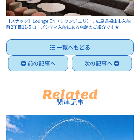
【スナック】Lounge Eri（ラウンジ エリ）：広島県福山市入船
町2丁目11-5 ローズシティ入船にある店舗のご紹介です★
一覧へもどる
前の記事へ
次の記事へ
Related
関連記事