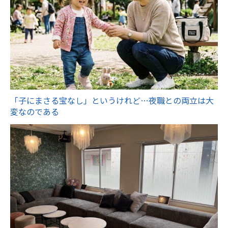
「子にまさる宝なし」というけれど…夜職との両立は大
変なのである