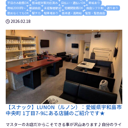
平日のみ勤務OK
感染症対策対応済み
日払い・週払いOK
昇給あり
時給2000円～
服装自由
未経験者歓迎
短期間勤務OK
自由シフト制
送りあり
飲めなくてもOK
駅チカ
駐車場あり
高待遇・高時給
髪型・髪色自由
2026.02.18
【スナック】LUNON（ルノン）：愛媛県宇和島市
中央町 1丁目7-9にある店舗のご紹介です★
マスターのお店だからこそできる事が沢山あります♪自分のライ