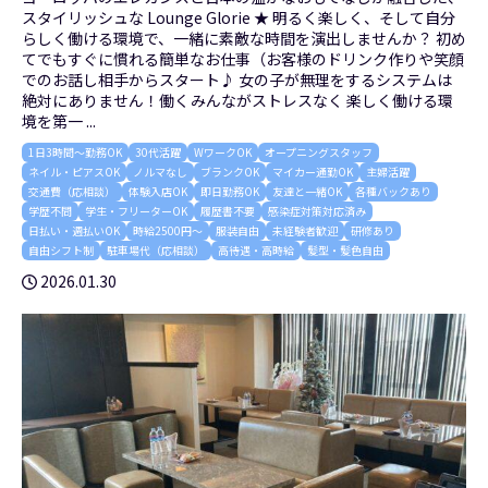
スタイリッシュな Lounge Glorie ★ 明るく楽しく、そして自分
らしく働ける環境で、一緒に素敵な時間を演出しませんか？ 初め
てでもすぐに慣れる簡単なお仕事（お客様のドリンク作りや笑顔
でのお話し相手からスタート♪ 女の子が無理をするシステムは
絶対にありません！働くみんながストレスなく 楽しく働ける環
境を第一 ...
1日3時間～勤務OK
30代活躍
WワークOK
オープニングスタッフ
ネイル・ピアスOK
ノルマなし
ブランクOK
マイカー通勤OK
主婦活躍
交通費（応相談）
体験入店OK
即日勤務OK
友達と一緒OK
各種バックあり
学歴不問
学生・フリーターOK
履歴書不要
感染症対策対応済み
日払い・週払いOK
時給2500円～
服装自由
未経験者歓迎
研修あり
自由シフト制
駐車場代（応相談）
高待遇・高時給
髪型・髪色自由
2026.01.30