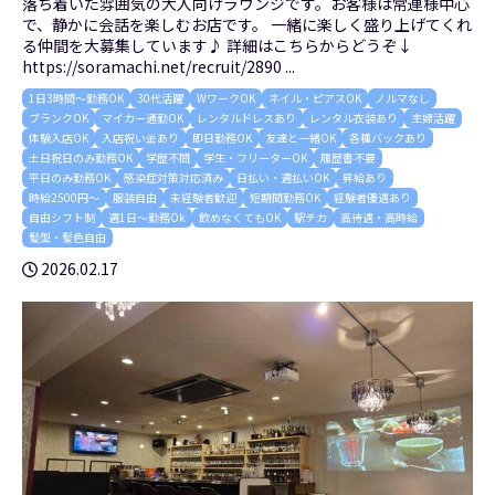
落ち着いた雰囲気の大人向けラウンジです。お客様は常連様中心
で、静かに会話を楽しむお店です。 一緒に楽しく盛り上げてくれ
る仲間を大募集しています♪ 詳細はこちらからどうぞ↓
https://soramachi.net/recruit/2890 ...
1日3時間～勤務OK
30代活躍
WワークOK
ネイル・ピアスOK
ノルマなし
ブランクOK
マイカー通勤OK
レンタルドレスあり
レンタル衣装あり
主婦活躍
体験入店OK
入店祝い金あり
即日勤務OK
友達と一緒OK
各種バックあり
土日祝日のみ勤務OK
学歴不問
学生・フリーターOK
履歴書不要
平日のみ勤務OK
感染症対策対応済み
日払い・週払いOK
昇給あり
時給2500円～
服装自由
未経験者歓迎
短期間勤務OK
経験者優遇あり
自由シフト制
週1日～勤務Ok
飲めなくてもOK
駅チカ
高待遇・高時給
髪型・髪色自由
2026.02.17