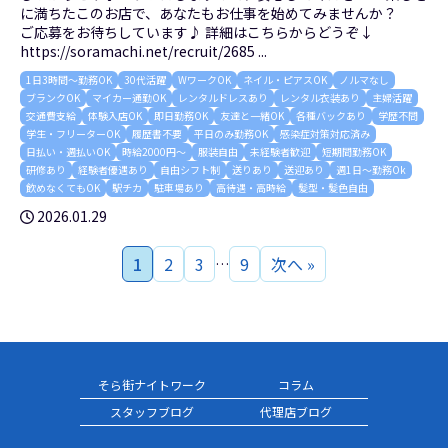
に満ちたこのお店で、あなたもお仕事を始めてみませんか？
ご応募をお待ちしています♪ 詳細はこちらからどうぞ↓
https://soramachi.net/recruit/2685 ...
1日3時間～勤務OK
30代活躍
WワークOK
ネイル・ピアスOK
ノルマなし
ブランクOK
マイカー通勤OK
レンタルドレスあり
レンタル衣装あり
主婦活躍
交通費支給
体験入店OK
即日勤務OK
友達と一緒OK
各種バックあり
学歴不問
学生・フリーターOK
履歴書不要
平日のみ勤務OK
感染症対策対応済み
日払い・週払いOK
時給2000円～
服装自由
未経験者歓迎
短期間勤務OK
研修あり
経験者優遇あり
自由シフト制
送りあり
送迎あり
週1日～勤務Ok
飲めなくてもOK
駅チカ
駐車場あり
高待遇・高時給
髪型・髪色自由
2026.01.29
1
2
3
9
次へ »
…
そら街ナイトワーク
コラム
スタッフブログ
代理店ブログ