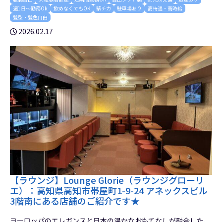
週1日～勤務Ok
飲めなくてもOK
駅チカ
駐車場あり
高待遇・高時給
髪型・髪色自由
2026.02.17
【ラウンジ】Lounge Glorie（ラウンジグローリ
エ）：高知県高知市帯屋町1-9-24 アネックスビル
3階南にある店舗のご紹介です★
ヨーロッパのエレガンスと日本の温かなおもてなしが融合した、