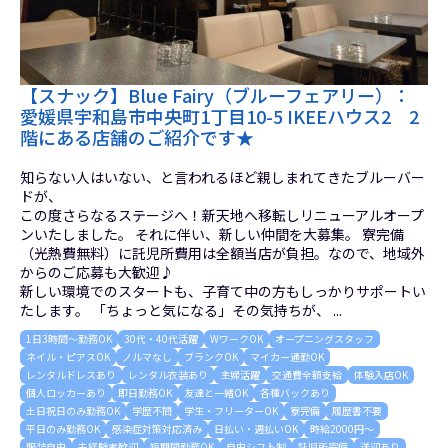
【スナック】Blue Fairy（ブルーフェアリー）：
愛媛県宇和島市中央町1丁目10-5 IKEEハウス2 2
階にある店舗のご紹介です★
知らない人はいない、と言われるほど親しまれてきたブルーバー
ドが、
この度さらなるステージへ！新天地へ移転しリニューアルオープ
ンいたしました。 それに伴い、新しい仲間を大募集。 寮完備
（光熱費無料）に託児所費用は全額当店が負担。なので、地域外
からのご応募も大歓迎♪
新しい環境でのスタートも、子育て中の方もしっかりサポートい
たします。 「ちょっと気になる」その気持ちが、 ...
1日3時間～勤務OK
30代・40代活躍
WワークOK
オープニングスタッフ
ネイル・ピアスOK
ノルマなし
ブランクOK
マイカー通勤OK
レンタルドレスあり
レンタル衣装あり
主婦活躍
交通費全額支給
体験入店OK
個人ロッカーあり
即日勤務OK
友達と一緒OK
各種バックあり
土日祝日のみ勤務OK
学歴不問
学生・フリーターOK
寮完備
履歴書不要
平日のみ勤務OK
感染症対策対応済み
日払い・週払いOK
時給2000円～
服装自由
未経験者歓迎
短期間勤務OK
自由シフト制
託児所完備
送迎あり