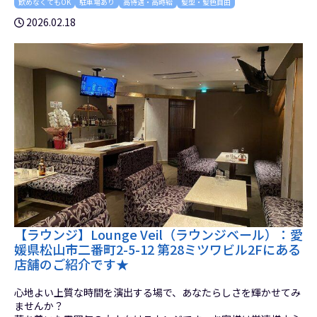
飲めなくてもOK
駐車場あり
高待遇・高時給
髪型・髪色自由
2026.02.18
【ラウンジ】Lounge Veil（ラウンジベール）：愛
媛県松山市二番町2-5-12 第28ミツワビル2Fにある
店舗のご紹介です★
心地よい上質な時間を演出する場で、あなたらしさを輝かせてみ
ませんか？