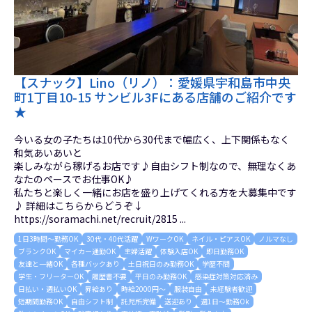
【スナック】Lino（リノ）：愛媛県宇和島市中央
町1丁目10-15 サンビル3Fにある店舗のご紹介です
★
今いる女の子たちは10代から30代まで幅広く、上下関係もなく
和気あいあいと
楽しみながら稼げるお店です♪自由シフト制なので、無理なくあ
なたのペースでお仕事OK♪
私たちと楽しく一緒にお店を盛り上げてくれる方を大募集中です
♪ 詳細はこちらからどうぞ↓
https://soramachi.net/recruit/2815 ...
1日3時間～勤務OK
30代・40代活躍
WワークOK
ネイル・ピアスOK
ノルマなし
ブランクOK
マイカー通勤OK
主婦活躍
体験入店OK
即日勤務OK
友達と一緒OK
各種バックあり
土日祝日のみ勤務OK
学歴不問
学生・フリーターOK
履歴書不要
平日のみ勤務OK
感染症対策対応済み
日払い・週払いOK
昇給あり
時給2000円～
服装自由
未経験者歓迎
短期間勤務OK
自由シフト制
託児所完備
送迎あり
週1日～勤務Ok