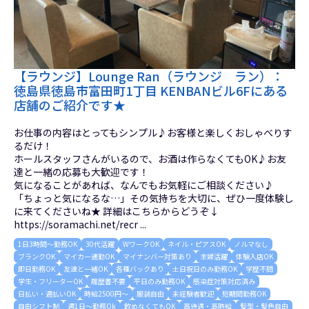
【ラウンジ】Lounge Ran（ラウンジ ラン）：
徳島県徳島市富田町1丁目 KENBANビル6Fにある
店舗のご紹介です★
お仕事の内容はとってもシンプル♪お客様と楽しくおしゃべりす
るだけ！
ホールスタッフさんがいるので、お酒は作らなくてもOK♪お友
達と一緒の応募も大歓迎です！
気になることがあれば、なんでもお気軽にご相談ください♪
「ちょっと気になるな…」その気持ちを大切に、ぜひ一度体験し
に来てくださいね★ 詳細はこちらからどうぞ↓
https://soramachi.net/recr ...
1日3時間～勤務OK
30代活躍
WワークOK
ネイル・ピアスOK
ノルマなし
ブランクOK
マイカー通勤OK
マイナンバー対策あり
主婦活躍
体験入店OK
即日勤務OK
友達と一緒OK
各種バックあり
土日祝日のみ勤務OK
学歴不問
学生・フリーターOK
履歴書不要
平日のみ勤務OK
感染症対策対応済み
日払い・週払いOK
時給2500円～
服装自由
未経験者歓迎
短期間勤務OK
自由シフト制
週1日～勤務Ok
飲めなくてもOK
高待遇・高時給
髪型・髪色自由