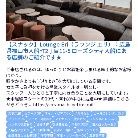
【スナック】Lounge Eri（ラウンジ エリ）：広島
県福山市入船町2丁目11-5 ローズシティ入船にあ
る店舗のご紹介です★
ご来店されるのは、ゆったりとお酒を楽しまれる紳士的なお客様
ばかり。
賑やかさよりも“心地よさ”を大切にしている空間です。
女の子に負担をかける営業スタイルは一切なし。
スタッフ一人ひとりと丁寧に向き合うことを大切にしています。
★未経験スタートの20代・30代が中心に活躍中★ 詳細はこちら
からどうぞ↓ https://soramachi.net/recruit ...
30代活躍
WワークOK
ネイル・ピアスOK
ノルマなし
ヒールのレンタルあり
ブランクOK
マイカー通勤OK
マイナンバー対策あり
レンタルドレスあり
レンタル衣装あり
主婦活躍
交通費支給
体験入店OK
個人ロッカーあり
入店祝い金あり
即日勤務OK
友達と一緒OK
各種バックあり
土日祝日のみ勤務OK
学歴不問
学生・フリーターOK
履歴書不要