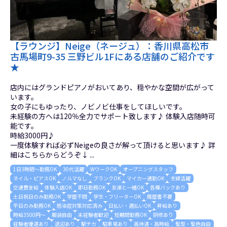
【ラウンジ】Neige（ネージュ）：香川県高松市
古馬場町9-35 三野ビル1Fにある店舗のご紹介です
★
店内にはグランドピアノがおいてあり、穏やかな空間が広がって
います。
女の子にもゆったり、ノビノビ仕事をしてほしいです。
未経験の方へは120％全力でサポート致します♪ 体験入店随時可
能です。
時給3000円♪
一度体験すれば必ずNeigeの良さが解って頂けると思います♪ 詳
細はこちらからどうぞ↓ ...
1日3時間～勤務OK
30代活躍
WワークOK
オープニングスタッフ
ネイル・ピアスOK
ノルマなし
ブランクOK
マイカー通勤OK
主婦活躍
交通費支給
体験入店OK
即日勤務OK
友達と一緒OK
各種バックあり
土日祝日のみ勤務OK
学歴不問
学生・フリーターOK
履歴書不要
平日のみ勤務OK
感染症対策対応済み
日払い・週払いOK
昇給あり
時給3500円～
服装自由
未経験者歓迎
短期間勤務OK
研修あり
経験者優遇あり
送迎あり
駅チカ
駐車場あり
高待遇・高時給
髪型・髪色自由