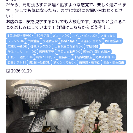
だから、肩肘張らずに友達と話すような感覚で、楽しく過ごせま
す。 少しでも気になったら、まずは気軽にお問い合わせくださ
い！
お店の雰囲気を見学するだけでも大歓迎です。あなたと会えるこ
とを楽しみにしています！ 詳細はこちらからどうぞ↓ ...
1日1時間～勤務OK
30代活躍
WワークOK
ネイル・ピアスOK
ノルマなし
ブランクOK
主婦活躍
交通費支給
体験入店OK
入店祝い金あり
即日勤務OK
友達と一緒OK
各種バックあり
土日祝日のみ勤務OK
学歴不問
学生・フリーターOK
履歴書不要
平日のみ勤務OK
感染症対策対応済み
日払い・週払いOK
時給2000円～
服装自由
未経験者歓迎
短期間勤務OK
自由シフト制
週1日～勤務Ok
飲めなくてもOK
高待遇・高時給
髪型・髪色自由
2026.01.29