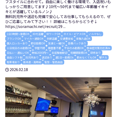
フスタイルに合わせて。自由に楽しく働ける環境で、入店祝いも
しっかりご用意してます♪10代～50代まで幅広い年齢層イキイ
キとが活躍しているルノン♪
無料託児所や送迎も完備で安心してお仕事してもらえるので、ぜ
ひご応募してみて下さい！！ 詳細はこちらからどうぞ↓
https://soramachi.net/recruit/29 ...
1日3時間～勤務OK
30代活躍
WワークOK
ネイル・ピアスOK
ノルマなし
ブランクOK
マイカー通勤OK
主婦活躍
交通費支給
体験入店OK
個人ロッカーあり
即日勤務OK
友達と一緒OK
各種バックあり
土日祝日のみ勤務OK
学歴不問
履歴書不要
平日のみ勤務OK
感染症対策対応済み
日払い・週払いOK
時給2000円～
未経験者歓迎
短期間勤務OK
研修あり
自由シフト制
託児所あり
送迎あり
週1日～勤務Ok
飲めなくてもOK
駅チカ
駐車場あり
高待遇・高時給
髪型・髪色自由
2026.02.18