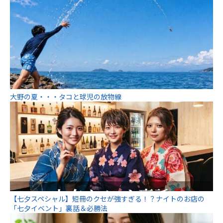
大野の夏・・・タコと球児の放物線
【七夕スペシャル】短冊のクセが強すぎる！？ナイトのお店の
「七夕イベント」裏話＆必勝法