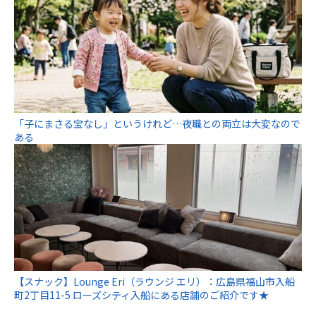
「子にまさる宝なし」というけれど…夜職との両立は大変なので
ある
【スナック】Lounge Eri（ラウンジ エリ）：広島県福山市入船
町2丁目11-5 ローズシティ入船にある店舗のご紹介です★