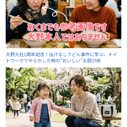
大野入社1周年記念！出汁なしうどん事件に学ぶ、ナイ
トワークでやらかした時の”おいしい”お詫び術