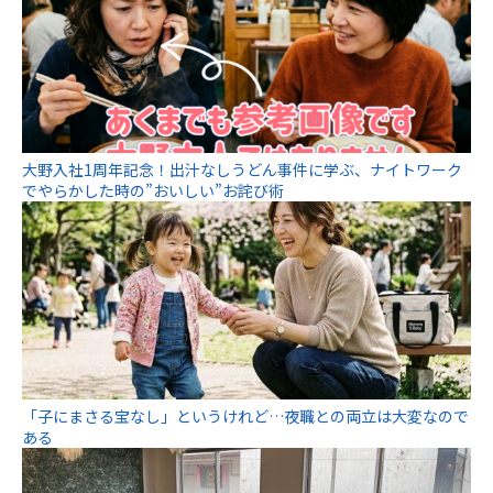
大野入社1周年記念！出汁なしうどん事件に学ぶ、ナイトワーク
でやらかした時の”おいしい”お詫び術
「子にまさる宝なし」というけれど…夜職との両立は大変なので
ある