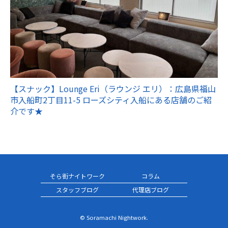
【スナック】Lounge Eri（ラウンジ エリ）：広島県福山
市入船町2丁目11-5 ローズシティ入船にある店舗のご紹
介です★
そら街ナイトワーク
コラム
スタッフブログ
代理店ブログ
© Soramachi Nightwork.