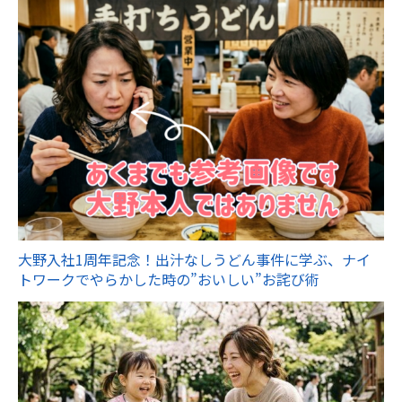
大野入社1周年記念！出汁なしうどん事件に学ぶ、ナイ
トワークでやらかした時の”おいしい”お詫び術