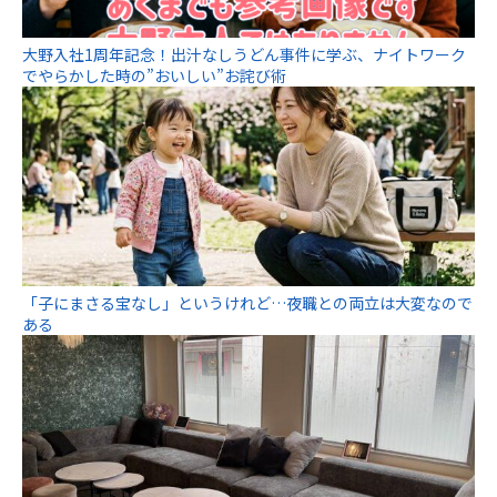
大野入社1周年記念！出汁なしうどん事件に学ぶ、ナイトワーク
でやらかした時の”おいしい”お詫び術
「子にまさる宝なし」というけれど…夜職との両立は大変なので
ある