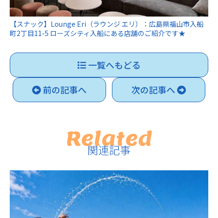
【スナック】Lounge Eri（ラウンジ エリ）：広島県福山市入船
町2丁目11-5 ローズシティ入船にある店舗のご紹介です★
一覧へもどる
前の記事へ
次の記事へ
Related
関連記事